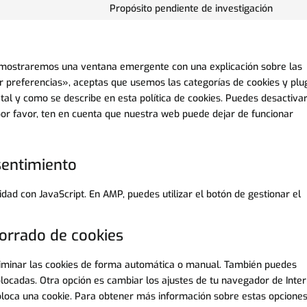
to
Propósito pendiente de investigación
googl
them
Cons
servi
map
to
yout
servi
vario
e mostraremos una ventana emergente con una explicación sobre las
r preferencias», aceptas que usemos las categorías de cookies y plu
al y como se describe en esta política de cookies. Puedes desactivar
por favor, ten en cuenta que nuestra web puede dejar de funcionar
nsentimiento
idad con JavaScript. En AMP, puedes utilizar el botón de gestionar el
borrado de cookies
eliminar las cookies de forma automática o manual. También puedes
olocadas. Otra opción es cambiar los ajustes de tu navegador de Inte
loca una cookie. Para obtener más información sobre estas opciones