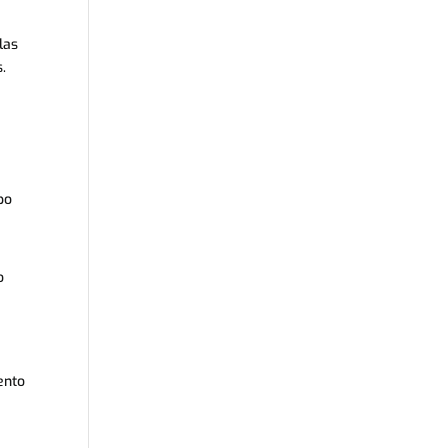
las
.
po
o
ento