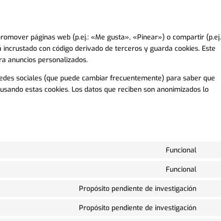
omover páginas web (p.ej.: «Me gusta», «Pinear») o compartir (p.ej.
á incrustado con código derivado de terceros y guarda cookies. Este
ra anuncios personalizados.
s redes sociales (que puede cambiar frecuentemente) para saber que
usando estas cookies. Los datos que reciben son anonimizados lo
Funcional
Cons
to
Funcional
Cons
servi
to
Propósito pendiente de investigación
word
Cons
servi
to
Propósito pendiente de investigación
divi-
Cons
servi
(eleg