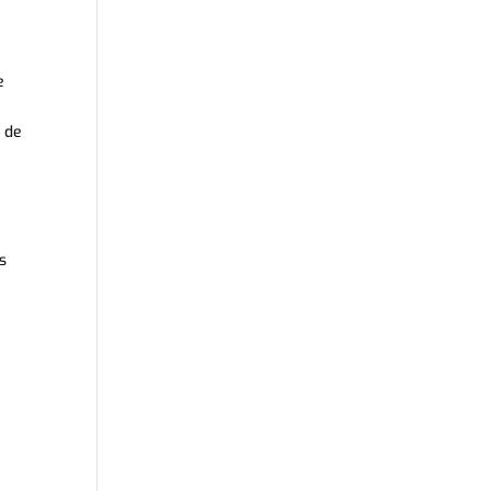
e
n de
s