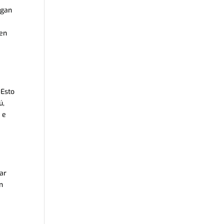
igan
 en
 Esto
ú,
 e
ar
n