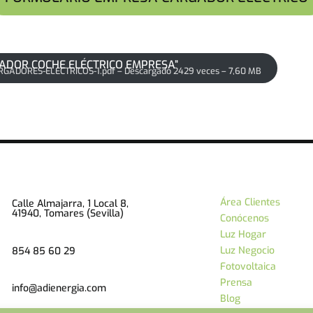
ADOR COCHE ELÉCTRICO EMPRESA”
GADORES-ELECTRICOS-1.pdf – Descargado 2429 veces – 7,60 MB
Área Clientes
Calle Almajarra, 1 Local 8,
41940, Tomares (Sevilla)
Conócenos
Luz Hogar
Luz Negocio
854 85 60 29
Fotovoltaica
Prensa
info@adienergia.com
Blog