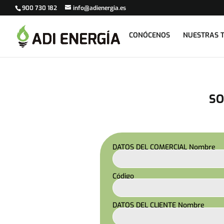
900 730 182
info@adienergia.es
CONÓCENOS
NUESTRAS T
SO
DATOS DEL COMERCIAL Nombre
Código
DATOS DEL CLIENTE Nombre