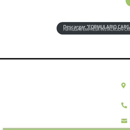
Descargar “FORMULARIO CARG
Formulario-EMPRESA-INSTALACION-CAR


